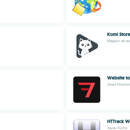
Komi Stor
Magazin de ap
Website to
Ziead Alhamw
HTTrack W
Xavier Roche