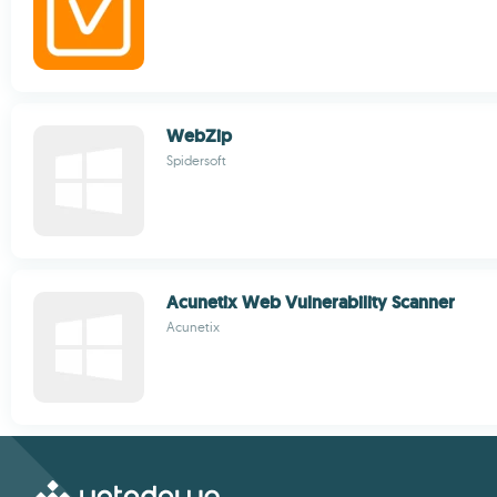
WebZip
Spidersoft
Acunetix Web Vulnerability Scanner
Acunetix