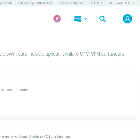
 BAZATE PE INTELIGENȚA ARTIFICIALĂ
ANDROID STUDIO
SPOTIFY
SOFTWARE PENTRU FI
own, care include aplicații similare UFO VPN cu funcții și
 internet anonim
ere între Android, Apple și PC fără Internet