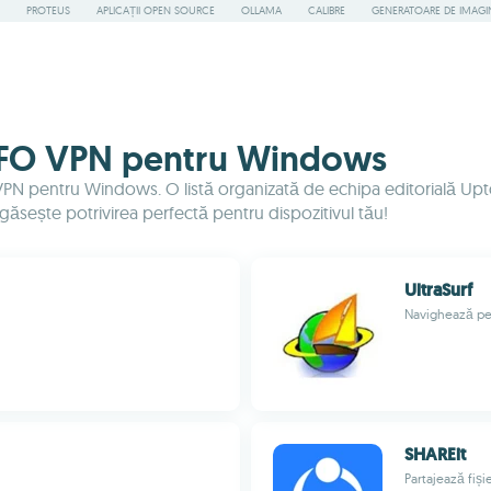
PROTEUS
APLICAȚII OPEN SOURCE
OLLAMA
CALIBRE
GENERATOARE DE IMAGINI
 UFO VPN pentru Windows
VPN pentru Windows. O listă organizată de echipa editorială Uptod
găsește potrivirea perfectă pentru dispozitivul tău!
UltraSurf
Navighează pe
SHAREit
Partajează fiși