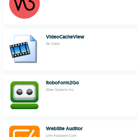
VideoCacheView
Nir Sofer
RoboForm2Go
Siber Systems Inc
WebSite Auditor
Link-Assistant.Com