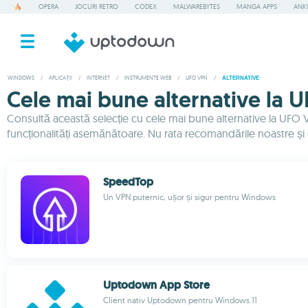
OPERA
JOCURI RETRO
CODEX
MALWAREBYTES
MANGA APPS
ANKI
WINDOWS
/
APLICAȚII
/
INTERNET
/
INSTRUMENTE WEB
/
UFO VPN
/
ALTERNATIVE
Cele mai bune alternative la
Consultă această selecție cu cele mai bune alternative la UFO 
funcționalități asemănătoare. Nu rata recomandările noastre și 
SpeedTop
Un VPN puternic, ușor și sigur pentru Windows
Uptodown App Store
Client nativ Uptodown pentru Windows 11