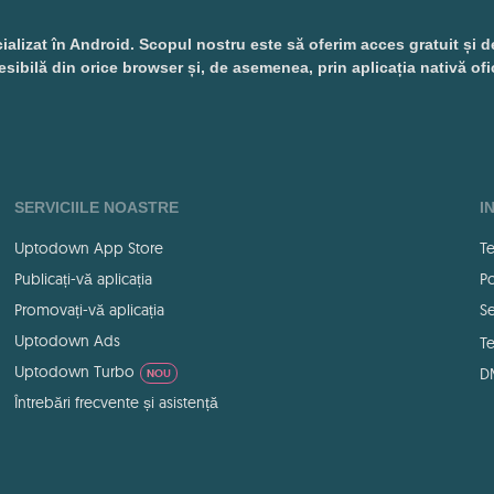
izat în Android. Scopul nostru este să oferim acces gratuit și desch
esibilă din orice browser și, de asemenea, prin aplicația nativă ofi
SERVICIILE NOASTRE
I
Uptodown App Store
Te
Publicați-vă aplicația
Po
Promovați-vă aplicația
Se
Uptodown Ads
Te
Uptodown Turbo
D
NOU
Întrebări frecvente și asistență