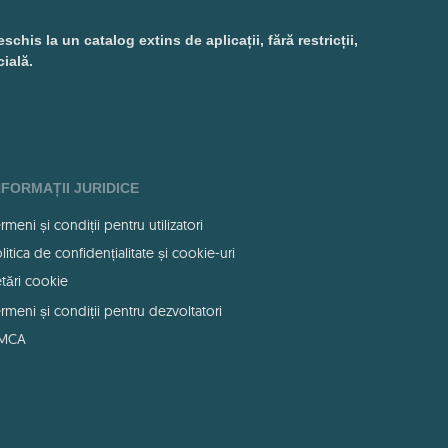
is la un catalog extins de aplicații, fără restricții,
cială.
NFORMAȚII JURIDICE
rmeni și condiții pentru utilizatori
litica de confidențialitate și cookie-uri
tări cookie
rmeni și condiții pentru dezvoltatori
MCA