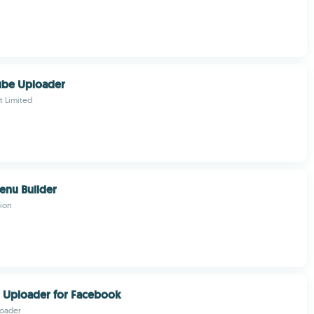
ube Uploader
t Limited
enu Builder
ion
 Uploader for Facebook
loader