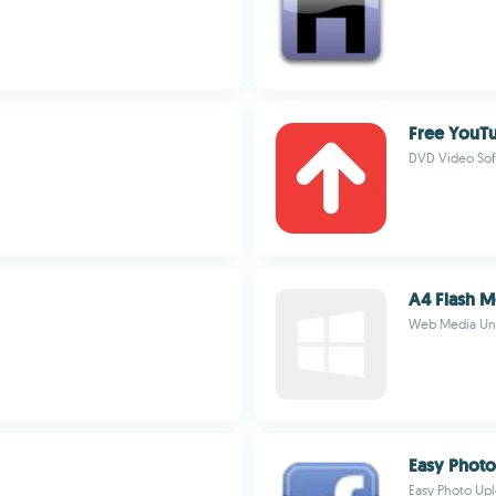
Free YouT
DVD Video Sof
A4 Flash M
Web Media Un
Easy Photo
Easy Photo Up