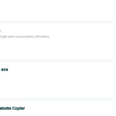
e
licații open-source pentru Windows
 exe
i
ebsite Copier