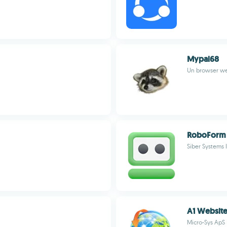
Mypal68
Un browser we
RoboForm
Siber Systems 
A1 Websit
Micro-Sys ApS