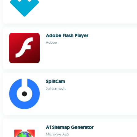
Adobe Flash Player
Adobe
SplitCam
Splitcamsoft
A1 Sitemap Generator
Micro-Sys ApS