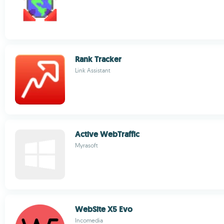
Rank Tracker
Link Assistant
Active WebTraffic
Myrasoft
WebSite X5 Evo
Incomedia