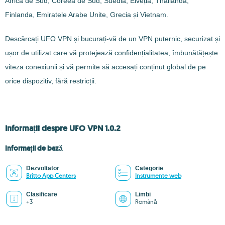
Africa de Sud, Coreea de Sud, Suedia, Elveția, Thailanda,
Finlanda, Emiratele Arabe Unite, Grecia și Vietnam.
Descărcați UFO VPN și bucurați-vă de un VPN puternic, securizat și
ușor de utilizat care vă protejează confidențialitatea, îmbunătățește
viteza conexiunii și vă permite să accesați conținut global de pe
orice dispozitiv, fără restricții.
Informații despre UFO VPN 1.0.2
Informații de bază
Dezvoltator
Categorie
Britto App Centers
Instrumente web
Clasificare
Limbi
+3
Română