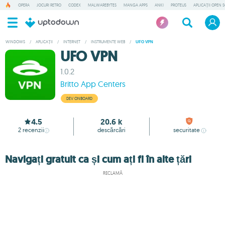
OPERA
JOCURI RETRO
CODEX
MALWAREBYTES
MANGA APPS
ANKI
PROTEUS
APLICAȚII OPEN 
WINDOWS
/
APLICAȚII
/
INTERNET
/
INSTRUMENTE WEB
/
UFO VPN
UFO VPN
1.0.2
Britto App Centers
DEV ONBOARD
4.5
20.6 k
2
recenzii
descărcări
securitate
Navigați gratuit ca și cum ați fi în alte țări
RECLAMĂ