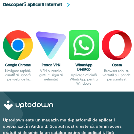
Descoperă aplicații Internet
Google Chrome
Proton VPN
WhatsApp
Opera
Desktop
Navigare rapidă,
VPN puternic,
Browser robust,
curată și ușoară
gratuit, sigur și
Aplicația oficială
versatil și ușor de
pe web, de la
nelimitat
WhatsApp pentru
personalizat
Google
Windows
Uptodown este un magazin multi-platformă de aplicații
specializat în Android. Scopul nostru este să oferim acces
gratuit și deschis la un catalog extins de aplicații, fără