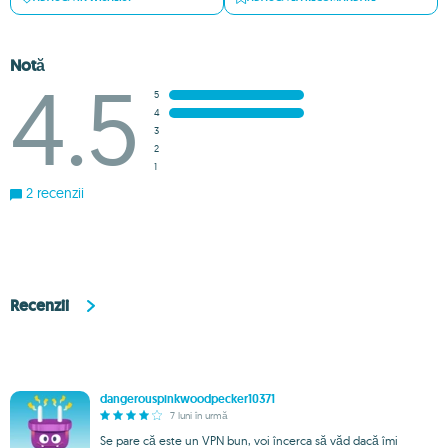
Notă
4.5
5
4
3
2
1
2 recenzii
Recenzii
dangerouspinkwoodpecker10371
7 luni în urmă
Se pare că este un VPN bun, voi încerca să văd dacă îmi