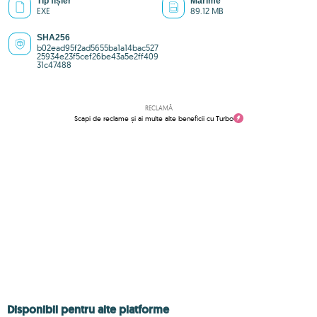
Tip fișier
Mărime
EXE
89.12 MB
SHA256
b02ead95f2ad5655ba1a14bac527
25934e23f5cef26be43a5e2ff409
31c47488
RECLAMĂ
Scapi de reclame și ai multe alte beneficii cu Turbo
Disponibil pentru alte platforme