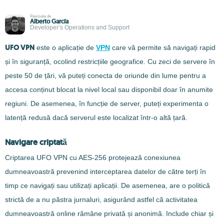
Revizuite de
Alberto García
Developer’s Operations and Support
UFO VPN
este o aplicație de
VPN
care vă permite să navigați rapid
și în siguranță, ocolind restricțiile geografice. Cu zeci de servere în
peste 50 de țări, vă puteți conecta de oriunde din lume pentru a
accesa conținut blocat la nivel local sau disponibil doar în anumite
regiuni. De asemenea, în funcție de server, puteți experimenta o
latență redusă dacă serverul este localizat într-o altă țară.
Navigare criptată
Criptarea UFO VPN cu AES-256 protejează conexiunea
dumneavoastră prevenind interceptarea datelor de către terți în
timp ce navigați sau utilizați aplicații. De asemenea, are o politică
strictă de a nu păstra jurnaluri, asigurând astfel că activitatea
dumneavoastră online rămâne privată și anonimă. Include chiar și