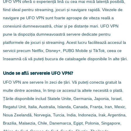
UFO VPN oferă o experiență lină cu cea mai mică latență posibilă,
fiind ideal pentru streaming, jocuri și navigare rapidă. Vitezele de
navigare pe UFO VPN sunt foarte aproape de viteza reală a
conexiunii dumneavoastră, chiar și pe distanțe mari. UFO VPN
pune la dispoziția dumneavoastră servere dedicate pentru
platformele de jocuri și streaming. Acest lucru facilitează accesul la
servicii precum Netflix, Disney+, PUBG Mobile și TikTok, ceea ce
înseamnă că vă puteți bucura de cataloagele disponibile în alte țări.
Unde se află serverele UFO VPN?
UFO VPN are servere în zeci de țări. Vă puteți conecta gratuit la
multe dintre acestea, în timp ce accesul la altele necesită o plată.
Țările disponibile includ Statele Unite, Germania, Japonia, Israel,
Regatul Unit, Italia, Australia, Islanda, Canada, Franța, Iran, Mexic,
Noua Zeelandă, Norvegia, Turcia, India, Indonezia, Irak, Argentina,
Brazilia, Malaezia, Chile, Danemarca, Egipt, Polonia, Singapore,