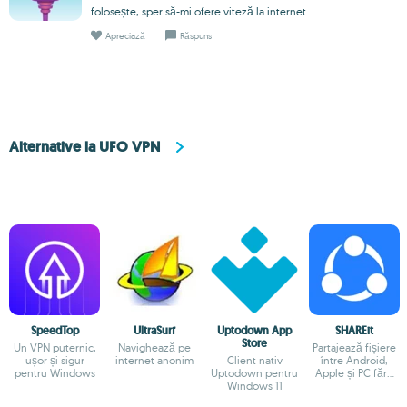
folosește, sper să-mi ofere viteză la internet.
Apreciază
Răspuns
Alternative la UFO VPN
SpeedTop
UltraSurf
Uptodown App
SHAREit
Store
Un VPN puternic,
Navighează pe
Partajează fișiere
ușor și sigur
internet anonim
Client nativ
între Android,
pentru Windows
Uptodown pentru
Apple și PC fără
Windows 11
Internet