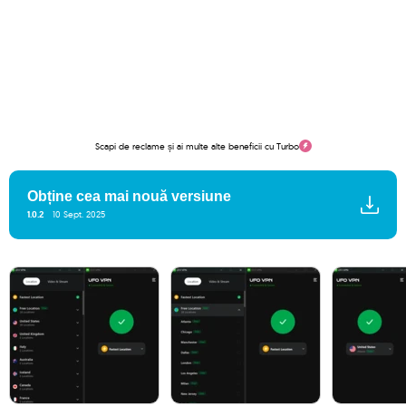
Scapi de reclame și ai multe alte beneficii cu Turbo
Obține cea mai nouă versiune
1.0.2
10 Sept. 2025