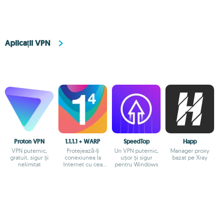
Aplicații VPN
Proton VPN
1.1.1.1 + WARP
SpeedTop
Happ
VPN puternic,
Protejează-ți
Un VPN puternic,
Manager proxy
gratuit, sigur și
conexiunea la
ușor și sigur
bazat pe Xray
nelimitat
Internet cu cea
pentru Windows
mai sigură opțiune